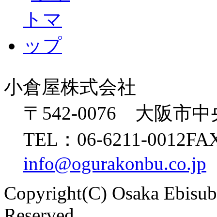
小倉屋株式会社
〒542-0076 大阪市
TEL：06-6211-0012
FAX
info@ogurakonbu.co.jp
Copyright(C) Osaka Ebisu
Reserved.