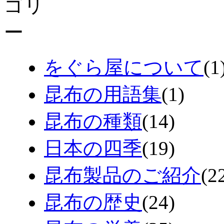
をぐら屋について
(1
昆布の用語集
(1)
昆布の種類
(14)
日本の四季
(19)
昆布製品のご紹介
(2
昆布の歴史
(24)