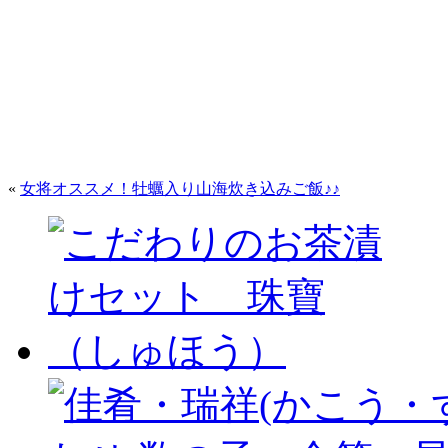
«
女将オススメ！牡蠣入り山海炊き込みご飯♪♪