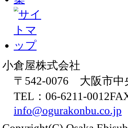
小倉屋株式会社
〒542-0076 大阪市
TEL：06-6211-0012
FAX
info@ogurakonbu.co.jp
Copyright(C) Osaka Ebisu