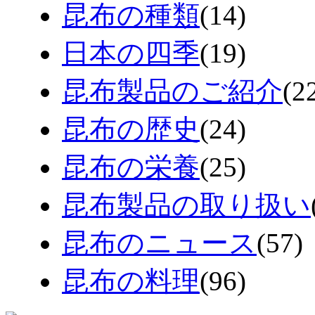
昆布の種類
(14)
日本の四季
(19)
昆布製品のご紹介
(2
昆布の歴史
(24)
昆布の栄養
(25)
昆布製品の取り扱い
昆布のニュース
(57)
昆布の料理
(96)