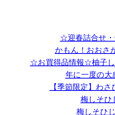
☆迎春詰合せ・
かもん！おおさか
☆お買得品情報☆柚子し
年に一度の大
【季節限定】わさ
梅しそひ
梅しそひじ