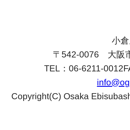
小倉
〒542-0076 大
TEL：06-6211-0012
F
info@og
Copyright(C) Osaka Ebisubash