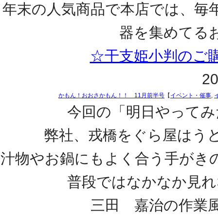
年末の人気商品で本店では、毎
器を集めてる
☆干支姫小判のご
20
かもん！おおさかもん！！ 11月前半号
【
イベント・催事
,
今回の「明日やってみ
弊社、戎橋をぐら屋はう
汁物やお鍋にもよく合う手がき
普段ではなかなか見れ
三田 嘉治の作業