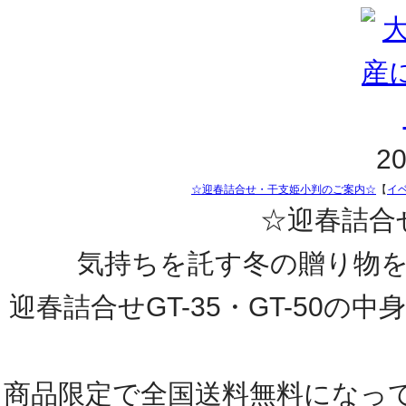
20
☆迎春詰合せ・干支姫小判のご案内☆
【
イ
☆迎春詰合せG
気持ちを託す冬の贈り物を
迎春詰合せGT-35・GT-50
商品限定で全国送料無料になっ