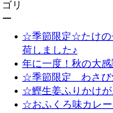
☆季節限定☆たけの
荷しました♪
年に一度！秋の大感
☆季節限定 わさび
☆鰹生姜ふりかけが
☆おふくろ味カレー