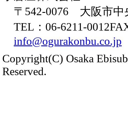
〒542-0076 大阪市
TEL：06-6211-0012
FAX
info@ogurakonbu.co.jp
Copyright(C) Osaka Ebisu
Reserved.