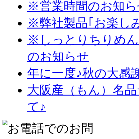
※営業時間のお知ら
※弊社製品｢お楽し
※しっとりちりめん
のお知らせ
年に一度♪秋の大感
大阪産（もん）名品
て♪