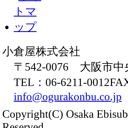
小倉屋株式会社
〒542-0076 大阪市
TEL：06-6211-0012
FAX
info@ogurakonbu.co.jp
Copyright(C) Osaka Ebisu
Reserved.