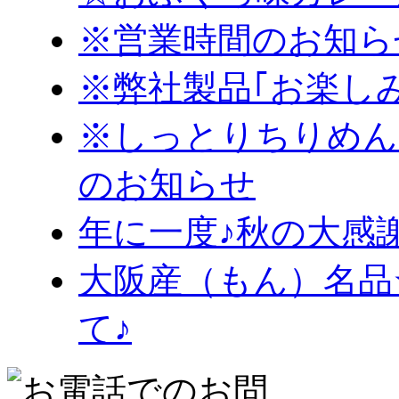
※営業時間のお知ら
※弊社製品｢お楽し
※しっとりちりめん
のお知らせ
年に一度♪秋の大感
大阪産（もん）名品
て♪