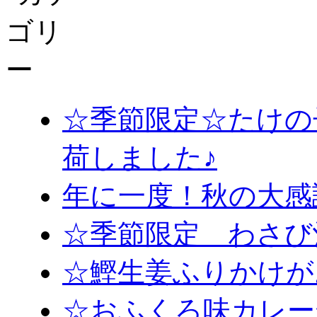
☆季節限定☆たけの
荷しました♪
年に一度！秋の大感
☆季節限定 わさび
☆鰹生姜ふりかけが
☆おふくろ味カレー